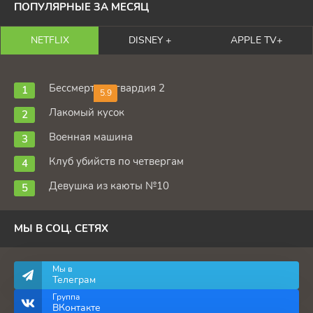
ПОПУЛЯРНЫЕ ЗА МЕСЯЦ
NETFLIX
DISNEY +
APPLE TV+
Бессмертная гвардия 2
5.9
Лакомый кусок
Военная машина
Клуб убийств по четвергам
Девушка из каюты №10
МЫ В СОЦ. СЕТЯХ
Мы в
Телеграм
Группа
ВКонтакте