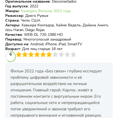
Оригинальное название
:
Desconectados
Год выпуска
:
2022
Жанры
:
Комедии
,
Фильмы 2022 года
Режиссер
:
Диего Ружье
Страна
:
Чили, США
Актеры
:
Хавьера Контадор, Хайме Вадель, Дайана Амиго,
Jesu Haran, Diego Rojas
Качество
:
WEB-DL 720-1080 HD
Перевод
:
Многоголосый закадровый
Доступно на
:
Android, iPhone, iPad, SmartTV
Возраст
:
Для лиц старше 18 лет
3
4
6
5
6
7
8
9
10
Фильм 2022 года «Без связи» глубоко исследует
проблему цифровой зависимости и её
разрушительное воздействие на личные
отношения. Главный герой, Карлос, живёт в
постоянном контакте с виртуальным миром. Его
работа, социальные сети и непрекращающийся
поток уведомлений и звонков требуют его
непрерывного внимания и мгновенной реакции.