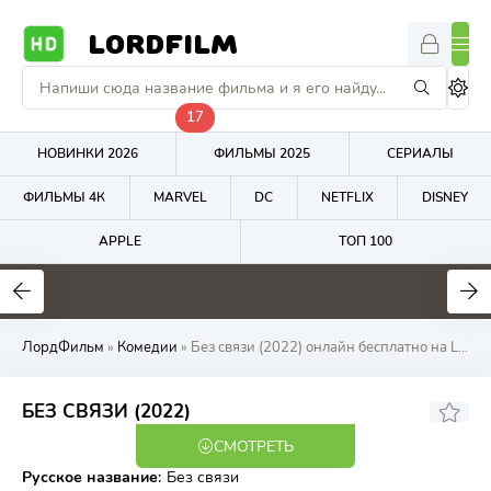
LORDFILM
17
НОВИНКИ 2026
ФИЛЬМЫ 2025
СЕРИАЛЫ
ФИЛЬМЫ 4К
MARVEL
DC
NETFLIX
DISNEY
APPLE
ТОП 100
7.7
5.9
4.7
ЛордФильм
»
Комедии
» Без связи (2022) онлайн бесплатно на LordFilm
4.7
БЕЗ СВЯЗИ (2022)
СМОТРЕТЬ
WEB-DL
Русское название
:
Без связи