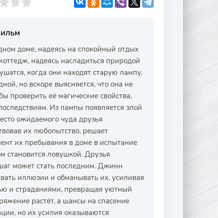
Фильм
дном доме, надеясь на спокойный отдых
коттедж, надеясь насладиться природой
ушатся, когда они находят старую лампу,
ной, но вскоре выясняется, что она не
бы проверить её магические свойства,
 последствиям. Из лампы появляется злой
есто ожидаемого чуда друзья
твовав их любопытство, решает
ент их пребывания в доме в испытание
м становится ловушкой. Друзья
 шаг может стать последним. Джинн
авать иллюзии и обманывать их, усиливая
тью и страданиями, превращая уютный
ряжение растёт, а шансы на спасение
ции, но их усилия оказываются