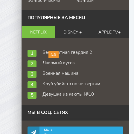
Фантастические
Фэнтези
ПОПУЛЯРНЫЕ ЗА МЕСЯЦ
NETFLIX
DISNEY +
APPLE TV+
Бессмертная гвардия 2
5.9
Лакомый кусок
Военная машина
Клуб убийств по четвергам
Девушка из каюты №10
МЫ В СОЦ. СЕТЯХ
Мы в