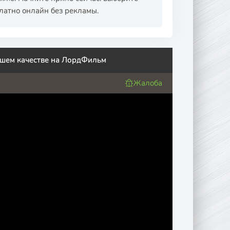
латно онлайн без рекламы.
ошем качестве на ЛордФильм
Жалоба