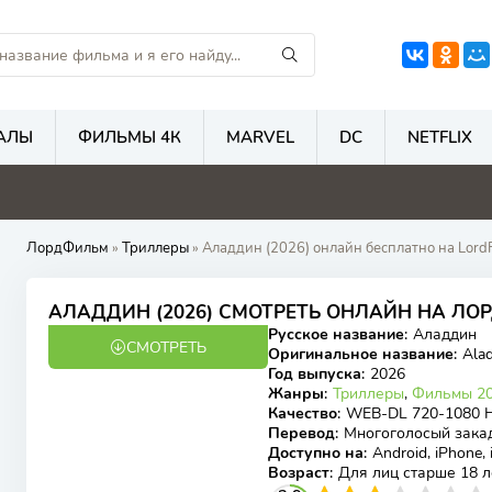
АЛЫ
ФИЛЬМЫ 4К
MARVEL
DC
NETFLIX
5.9
1
5.6
5
ЛордФильм
»
Триллеры
» Аладдин (2026) онлайн бесплатно на Lord
АЛАДДИН (2026) СМОТРЕТЬ ОНЛАЙН НА Л
Русское название
:
Аладдин
СМОТРЕТЬ
WEB-DL
Оригинальное название
:
Ala
Год выпуска
:
2026
Жанры
:
Триллеры
,
Фильмы 20
Качество
:
WEB-DL 720-1080 
Перевод
:
Многоголосый зака
Доступно на
:
Android, iPhone,
Возраст
:
Для лиц старше 18 л