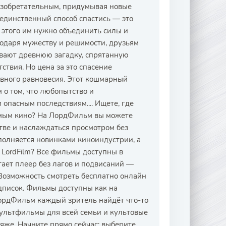
изобретательным, придумывая новые
 единственный способ спастись — это
 этого им нужно объединить силы и
годаря мужеству и решимости, друзьям
ывают древнюю загадку, спрятанную
ствия. Но цена за это спасение
евного равновесия. Этот кошмарный
 о том, что любопытство и
опасным последствиям.... Ищете, где
имым кино? На ЛордФильм вы можете
тве и наслаждаться просмотром без
полняется новинками киноиндустрии, а
 LordFilm? Все фильмы доступны в
тает плеер без лагов и подвисаний —
 Возможность смотреть бесплатно онлайн
дписок. Фильмы доступны как на
ЛордФильм каждый зритель найдёт что-то
мультфильмы для всей семьи и культовые
ляже. Начните прямо сейчас: выберите