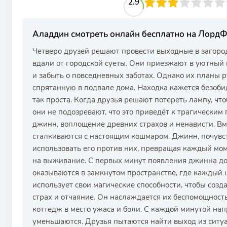
29
1
2
3
2.9
4
5
6
7
8
9
10
Аладдин смотреть онлайн бесплатно на Лорд
Четверо друзей решают провести выходные в загоро
вдали от городской суеты. Они приезжают в уютный 
и забыть о повседневных заботах. Однако их планы р
спрятанную в подвале дома. Находка кажется безобид
так проста. Когда друзья решают потереть лампу, что
они не подозревают, что это приведёт к трагическим
джинн, воплощение древних страхов и ненависти. Вм
сталкиваются с настоящим кошмаром. Джинн, почувс
использовать его против них, превращая каждый мом
на выживание. С первых минут появления джинна до
оказываются в замкнутом пространстве, где каждый
использует свои магические способности, чтобы созд
страх и отчаяние. Он наслаждается их беспомощнос
коттедж в место ужаса и боли. С каждой минутой нап
уменьшаются. Друзья пытаются найти выход из ситуа