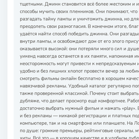
тщетными. Джинн становится всё более жестоким и 
способы мучить своих пленников. Они понимают, что
разгадать тайну лампы и уничтожить джинна, но для
преодолеть свои разногласия. В конечном итоге, бла
удаётся найти способ победить джинна. Они разгад
внутри лампы, и освобождают дом от его злого присут
оказывается высокой: они потеряли много сил и душ
уикенд навсегда останется в их памяти, напоминая им
неосторожность могут привести к непредсказуемым и 
удобно и без лишних хлопот провести вечер за люб
смотреть фильмы онлайн бесплатно в хорошем качес
навязчивой рекламы. Удобный каталог регулярно по
также проверенной классикой. Почему стоит выбрать
дубляже, что делает просмотр ещё комфортнее. Рабо
достаточно выбрать нужный фильм и нажать «play».
и без рекламы — никакой регистрации и платных по
компьютере, так и на смартфоне или планшете. На 
по душе: громкие премьеры, рейтинговые сериалы, 
хиты. Всё это — в хорошем качестве и в удобном дуб