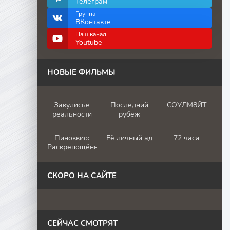
Телеграм
Группа
ВКонтакте
Наш канал
Youtube
НОВЫЕ ФИЛЬМЫ
Закулисье
Последний
СОУЛМ8ЙТ
реальности
рубеж
Пиноккио:
Её личный ад
72 часа
Раскрепощённый
СКОРО НА САЙТЕ
СЕЙЧАС СМОТРЯТ