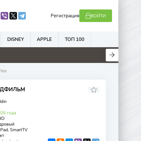
Регистрация
ВОЙТИ
DISNEY
APPLE
ТОП 100
.3
5.8
4.5
5.5
Film
ОРДФИЛЬМ
ddin
26 года
HD
дровый
 iPad, SmartTV
ет