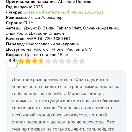
Оригинальное название
:
Absolute Dominion
Год выпуска
:
2025
Жанры
:
Боевики
,
Фантастика
,
Фильмы 2025 года
Режиссер
:
Лекси Александр
Страна
:
США
Актеры
:
Джунс Б. Захди, Fabiano Viett, Олунике Аделийи,
Энди Алло, Джереми Энджел
Качество
:
WEB-DL 720-1080 HD
Перевод
:
Многоголосый закадровый
Доступно на
:
Android, iPhone, iPad, SmartTV
Возраст
:
Для лиц старше 18 лет
3
3.6
4
5
6
7
8
9
10
Действие разворачивается в 2063 году, когда
человечество находится на грани вымирания из-за
глобальной святой войны. Мировые лидеры
понимают, что ситуация критическая, и необходимо
срочно искать выход. Они решают организовать
необычный турнир боевых искусств, который
станет последним шансом для человечества. Этот
турнир призван не только выявить сильнейшего