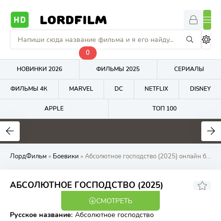
LORDFILM
0
НОВИНКИ 2026
ФИЛЬМЫ 2025
СЕРИАЛЫ
ФИЛЬМЫ 4К
MARVEL
DC
NETFLIX
DISNEY
APPLE
ТОП 100
7.6
7.2
4
ЛордФильм
»
Боевики
» Абсолютное господство (2025) онлайн бесплатно на LordFilm
6.5
АБСОЛЮТНОЕ ГОСПОДСТВО (2025)
СМОТРЕТЬ
WEB-DL
Русское название
:
Абсолютное господство