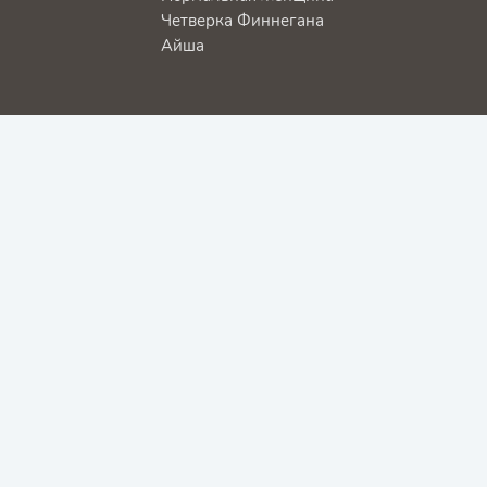
Четверка Финнегана
Айша