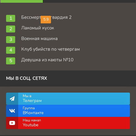
Бессмертная гвардия 2
5.9
Лакомый кусок
Военная машина
Клуб убийств по четвергам
Девушка из каюты №10
МЫ В СОЦ. СЕТЯХ
Мы в
Телеграм
Группа
ВКонтакте
Наш канал
Youtube