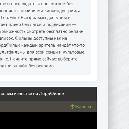
тве и наслаждаться просмотром без
полняется новинками киноиндустрии, а
 LordFilm? Все фильмы доступны в
тает плеер без лагов и подвисаний —
 Возможность смотреть бесплатно онлайн
дписок. Фильмы доступны как на
ЛордФильм каждый зритель найдёт что-то
мультфильмы для всей семьи и культовые
ляже. Начните прямо сейчас: выберите
латно онлайн без рекламы.
орошем качестве на ЛордФильм
Жалоба