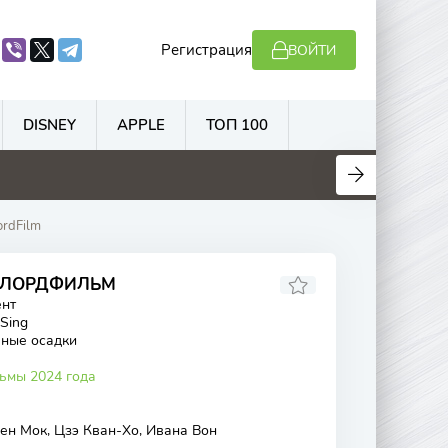
Регистрация
ВОЙТИ
DISNEY
APPLE
ТОП 100
3
6
6
6.1
ordFilm
А ЛОРДФИЛЬМ
ент
 Sing
ные осадки
ьмы 2024 года
рен Мок, Цзэ Кван-Хо, Ивана Вон