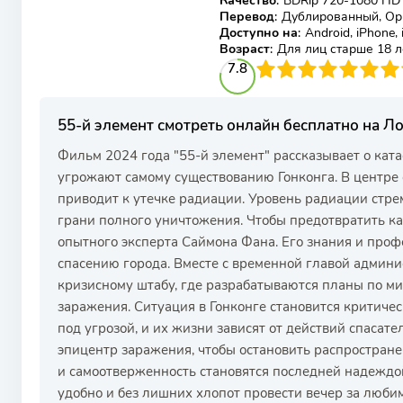
Качество
:
BDRip 720-1080 HD
Перевод
:
Дублированный, Ор
Доступно на
:
Android, iPhone,
Возраст
:
Для лиц старше 18 л
78
1
2
3
7.8
4
5
6
7
8
9
10
55-й элемент смотреть онлайн бесплатно на 
Фильм 2024 года "55-й элемент" рассказывает о кат
угрожают самому существованию Гонконга. В центр
приводит к утечке радиации. Уровень радиации стрем
грани полного уничтожения. Чтобы предотвратить ка
опытного эксперта Саймона Фана. Его знания и проф
спасению города. Вместе с временной главой админи
кризисному штабу, где разрабатываются планы по м
заражения. Ситуация в Гонконге становится критиче
под угрозой, и их жизни зависят от действий спасат
эпицентр заражения, чтобы остановить распростран
и самоотверженность становятся последней надеждой 
удобно и без лишних хлопот провести вечер за люб