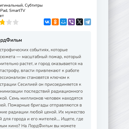
игинальный, Субтитры
 iPad, SmartTV
ет
ЛордФильм
астрофических событиях, которые
е сюжета — масштабный пожар, который
ительно растет, и город оказывается на
тастрофу, власти привлекают к работе
ессионализм становятся ключом к
страции Сесилией он присоединяется к
инимизации последствий радиационного
ской. Семь миллионов человек находятся
елей. Пожарные бригады отправляются в
ение радиации любой ценой. Их мужество
для города и его жителей.... Ищете, где
имым кино? На ЛордФильм вы можете