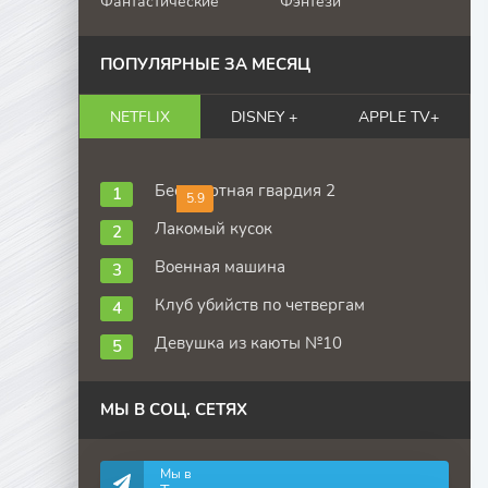
Фантастические
Фэнтези
ПОПУЛЯРНЫЕ ЗА МЕСЯЦ
NETFLIX
DISNEY +
APPLE TV+
Бессмертная гвардия 2
5.9
Лакомый кусок
Военная машина
Клуб убийств по четвергам
Девушка из каюты №10
МЫ В СОЦ. СЕТЯХ
Мы в