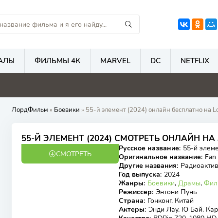
АЛЫ
ФИЛЬМЫ 4К
MARVEL
DC
NETFLIX
4.7
7.4
5.9
ЛордФильм
»
Боевики
» 55-й элемент (2024) онлайн бесплатно на L
6.29
6.3
55-Й ЭЛЕМЕНТ (2024) СМОТРЕТЬ ОНЛАЙН Н
Русское название
:
55-й элем
СМОТРЕТЬ
BDRip
Оригинальное название
:
Fan
Другие названия
:
Радиоактив
Год выпуска
:
2024
Жанры
:
Боевики
,
Драмы
,
Фил
Режиссер
:
Энтони Пунь
Страна
:
Гонконг, Китай
Актеры
:
Энди Лау, Ю Бай, Ка